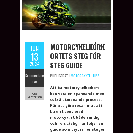
MOTORCYKELKÖRK
JUN
13
ORTETS STEG FÖR
STEG GUIDE
2024
Kommentare
PUBLICERAT I
MOTORCYKEL
,
TIPS
r av
Att ta motorcykelkörkort
av
kan vara en spännande men
Ola
Kristersson
också utmanande process.
För att göra resan mot att
bli en licensierad
motorcyklist både smidig
och förståelig, här följer en
guide som bryter ner stegen