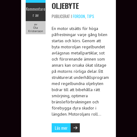
OLJEBYTE
Kommentare
r av
PUBLICERAT I
FORDON
,
TIPS
av
Ola
En motor utsätts för höga
Kristersson
påfrestningar varje gång bilen
startas och körs. Genom att
byta motoroljan regelbundet
avlägsnas metallpartiklar, sot
och förorenande ämnen som
annars kan orsaka ökat slitage
på motorns rörliga delar. Ett
strukturerat underhållsprogram
med regelbundna oljebyten
bidrar till att bibehålla rätt
smörjning, optimera
bränsleförbrukningen och
förebygga dyra skador i
längden. Motoroljans roll…
Läs mer