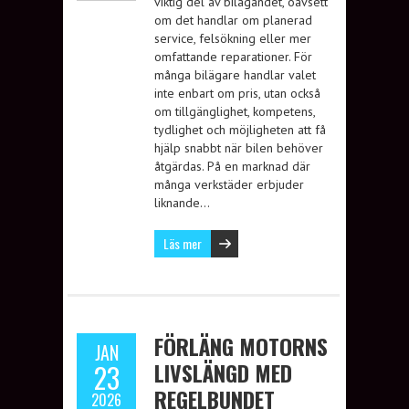
viktig del av bilägandet, oavsett
om det handlar om planerad
service, felsökning eller mer
omfattande reparationer. För
många bilägare handlar valet
inte enbart om pris, utan också
om tillgänglighet, kompetens,
tydlighet och möjligheten att få
hjälp snabbt när bilen behöver
åtgärdas. På en marknad där
många verkstäder erbjuder
liknande…
Läs mer
FÖRLÄNG MOTORNS
JAN
LIVSLÄNGD MED
23
REGELBUNDET
2026