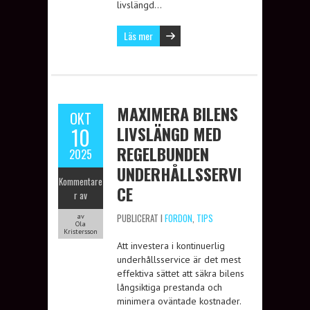
livslängd…
Läs mer
MAXIMERA BILENS
OKT
LIVSLÄNGD MED
10
REGELBUNDEN
2025
UNDERHÅLLSSERVI
Kommentare
CE
r av
PUBLICERAT I
FORDON
,
TIPS
av
Ola
Kristersson
Att investera i kontinuerlig
underhållsservice är det mest
effektiva sättet att säkra bilens
långsiktiga prestanda och
minimera oväntade kostnader.