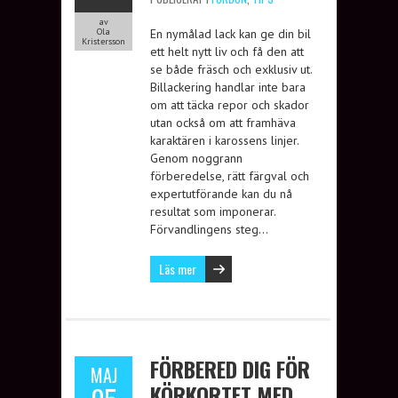
av
Ola
En nymålad lack kan ge din bil
Kristersson
ett helt nytt liv och få den att
se både fräsch och exklusiv ut.
Billackering handlar inte bara
om att täcka repor och skador
utan också om att framhäva
karaktären i karossens linjer.
Genom noggrann
förberedelse, rätt färgval och
expertutförande kan du nå
resultat som imponerar.
Förvandlingens steg…
Läs mer
FÖRBERED DIG FÖR
MAJ
KÖRKORTET MED