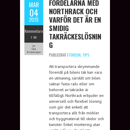
FÖRDELARNA MED
MAR
NORTHRACK OCH
04
VARFÖR DET ÄR EN
2025
SMIDIG
Kommentare
TAKRÄCKESLÖSNIN
r av
G
av
Ola
Kristersson
PUBLICERAT I
FORDON
,
TIPS
Att transportera skrymmande
föremål på bilens tak kan vara
en utmaning, särskilt om bilen
saknar fasta rails eller om
behovet av takräcke är
tillfälligt. Northrack erbjuder en
universell och flexibel lösning
som gör det enkelt att
transportera allt från möbler
och byggmaterial till skidor och
kanoter. Enkel montering utan