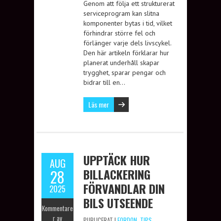
Genom att följa ett strukturerat
serviceprogram kan slitna
komponenter bytas i tid, vilket
förhindrar större fel och
förlänger varje dels livscykel.
Den här artikeln förklarar hur
planerat underhåll skapar
trygghet, sparar pengar och
bidrar till en…
Läs mer
UPPTÄCK HUR
AUG
BILLACKERING
28
FÖRVANDLAR DIN
2025
BILS UTSEENDE
Kommentare
r av
PUBLICERAT I
FORDON
,
TIPS