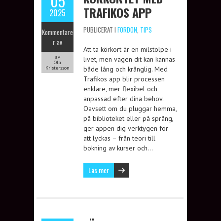
05
TRAFIKOS APP
2025
PUBLICERAT I
FORDON
,
TIPS
Kommentare
r av
Att ta körkort är en milstolpe i
av
livet, men vägen dit kan kännas
Ola
Kristersson
både lång och krånglig. Med
Trafikos app blir processen
enklare, mer flexibel och
anpassad efter dina behov.
Oavsett om du pluggar hemma,
på biblioteket eller på språng,
ger appen dig verktygen för
att lyckas – från teori till
bokning av kurser och…
Läs mer