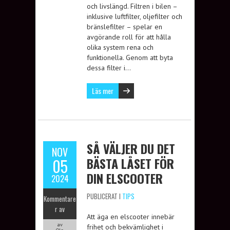
och livslängd. Filtren i bilen –
inklusive luftfilter, oljefilter och
bränslefilter – spelar en
avgörande roll för att hålla
olika system rena och
funktionella. Genom att byta
dessa filter i…
Läs mer
SÅ VÄLJER DU DET
NOV
BÄSTA LÅSET FÖR
05
DIN ELSCOOTER
2024
PUBLICERAT I
TIPS
Kommentare
r av
Att äga en elscooter innebär
av
frihet och bekvämlighet i