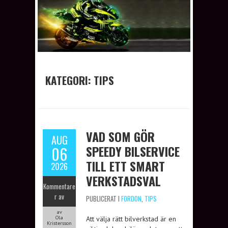
KATEGORI: TIPS
VAD SOM GÖR
AUG
SPEEDY BILSERVICE
06
TILL ETT SMART
2026
VERKSTADSVAL
Kommentare
r av
PUBLICERAT I
FORDON
,
TIPS
av
Ola
Att välja rätt bilverkstad är en
Kristersson