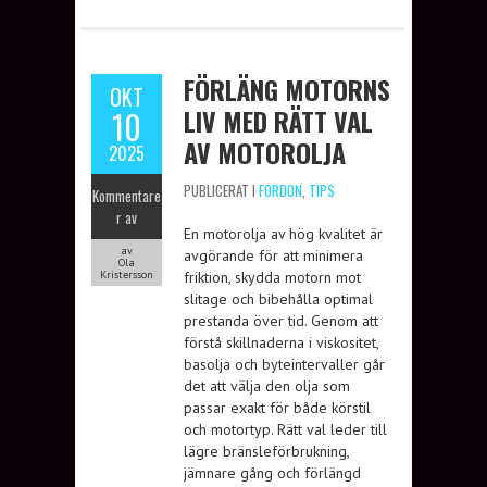
FÖRLÄNG MOTORNS
OKT
LIV MED RÄTT VAL
10
AV MOTOROLJA
2025
PUBLICERAT I
FORDON
,
TIPS
Kommentare
r av
En motorolja av hög kvalitet är
av
avgörande för att minimera
Ola
Kristersson
friktion, skydda motorn mot
slitage och bibehålla optimal
prestanda över tid. Genom att
förstå skillnaderna i viskositet,
basolja och byteintervaller går
det att välja den olja som
passar exakt för både körstil
och motortyp. Rätt val leder till
lägre bränsleförbrukning,
jämnare gång och förlängd