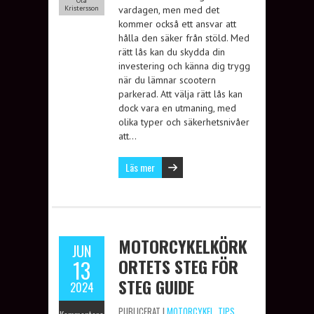
Ola
Kristersson
vardagen, men med det
kommer också ett ansvar att
hålla den säker från stöld. Med
rätt lås kan du skydda din
investering och känna dig trygg
när du lämnar scootern
parkerad. Att välja rätt lås kan
dock vara en utmaning, med
olika typer och säkerhetsnivåer
att…
Läs mer
MOTORCYKELKÖRK
JUN
ORTETS STEG FÖR
13
STEG GUIDE
2024
PUBLICERAT I
MOTORCYKEL
,
TIPS