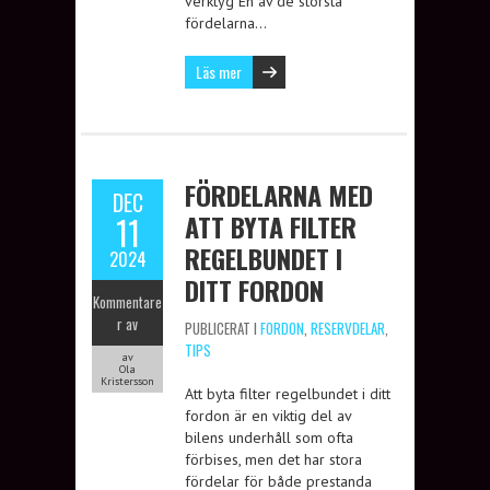
verktyg En av de största
fördelarna…
Läs mer
FÖRDELARNA MED
DEC
ATT BYTA FILTER
11
REGELBUNDET I
2024
DITT FORDON
Kommentare
r av
PUBLICERAT I
FORDON
,
RESERVDELAR
,
TIPS
av
Ola
Kristersson
Att byta filter regelbundet i ditt
fordon är en viktig del av
bilens underhåll som ofta
förbises, men det har stora
fördelar för både prestanda