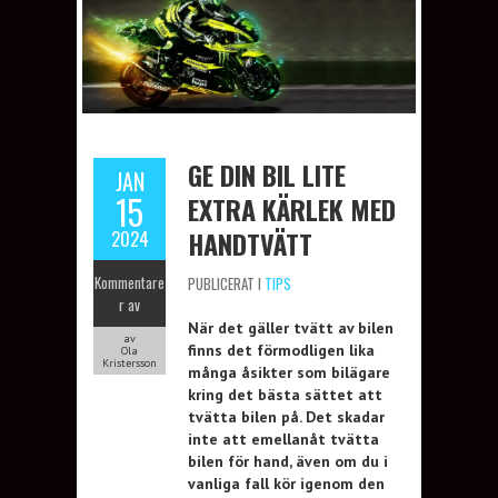
GE DIN BIL LITE
JAN
15
EXTRA KÄRLEK MED
HANDTVÄTT
2024
Kommentare
PUBLICERAT I
TIPS
r av
När det gäller tvätt av bilen
av
finns det förmodligen lika
Ola
Kristersson
många åsikter som bilägare
kring det bästa sättet att
tvätta bilen på. Det skadar
inte att emellanåt tvätta
bilen för hand, även om du i
vanliga fall kör igenom den