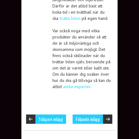
Därför är det alltid bäst att
boka tid i en tvätthall när du
ska
tvätta bilen
på egen hand.
Var också noga med vilka
produkter du använder så att
de är så miljövänliga och
skonsamma som möjligt. Det
finns också skillnader när du
tvättar bilen själv, beroende på
om det är varmt eller kallt ute.
Om du känner dig osäker över
hur du ska gå tillväga så kan du
alltid
anlita experter
.
Tidigare inlägg
Följande inlägg